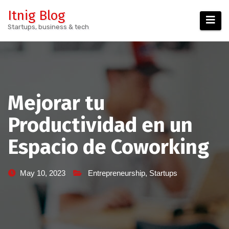
Skip
Itnig Blog
to
Startups, business & tech
content
Mejorar tu
Productividad en un
Espacio de Coworking
May 10, 2023
Entrepreneurship
,
Startups