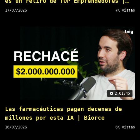
es un retiro de TOP Emprendedores |
itnig
17/07/2026
7K vistas
2:01:45
Las farmacéuticas pagan decenas de
millones por esta IA | Biorce
16/07/2026
6K vistas