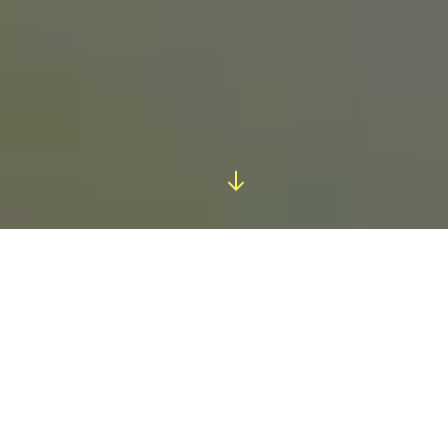
COWORKING ITNIG
Lo esencial para
trabajar y crecer
Un espacio pensado para cambiar contigo: desde un
día suelto hasta una oficina privada, con café, salas y
comunidad en el mismo lugar.