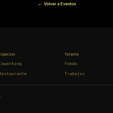
←
Volver a Eventos
Espacios
Talento
Coworking
Fondo
Restaurante
Trabajos
.