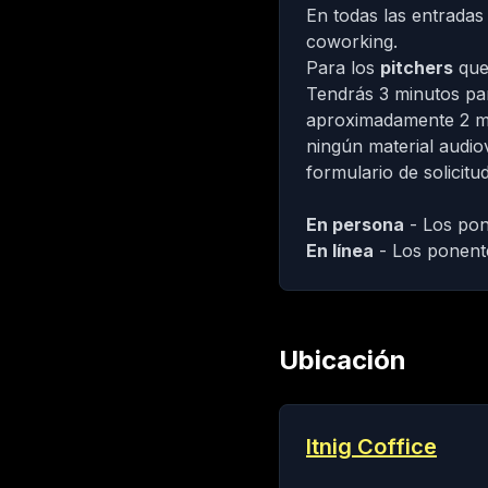
En todas las entradas
coworking
.
Para los
pitchers
que
Tendrás 3 minutos par
aproximadamente 2 mi
ningún material audiov
formulario de solicit
En persona
- Los pon
En línea
- Los ponente
Ubicación
Itnig Coffice