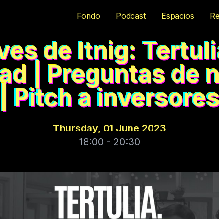
Fondo
Podcast
Espacios
Re
es de Itnig: Tertul
dad | Preguntas de 
| Pitch a inversore
Thursday, 01 June 2023
18:00 - 20:30