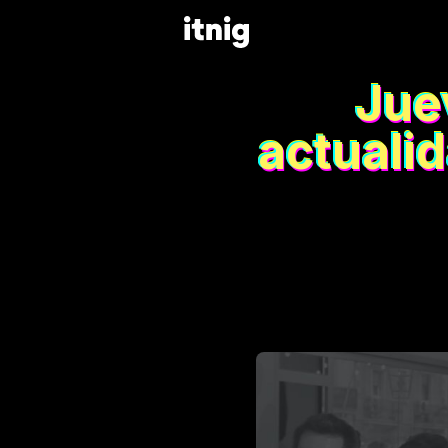
Juev
actuali