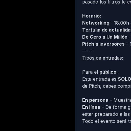
pasado los filtros te
Horario:
Networking
- 18.00h
Tertulia de actualid
De Cero a Un Millón
-
Pitch a inversores
- 
-----
Tipos de entradas:
Para el
público
:
Esta entrada es
SOL
de Pitch, debes compr
En persona
- Muestra
En línea
- De forma gr
estar preparado a las
Todo el evento será tr