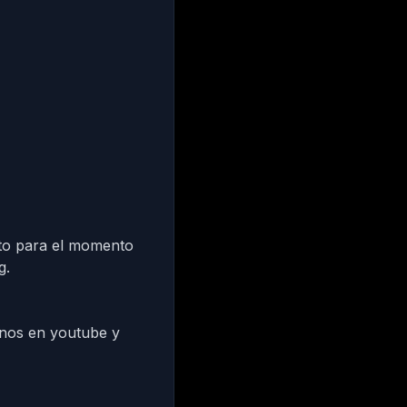
cto para el momento
g.
rnos en
youtube
y