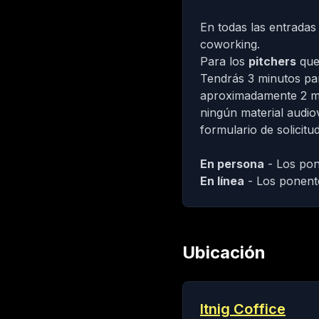
En todas las entradas
coworking
.
Para los
pitchers
que
Tendrás 3 minutos par
aproximadamente 2 mi
ningún material audiov
formulario de solicit
En persona
- Los pon
En línea
- Los ponente
Ubicación
Itnig Coffice