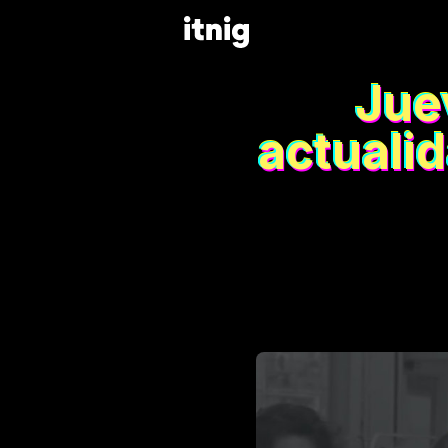
Juev
actuali