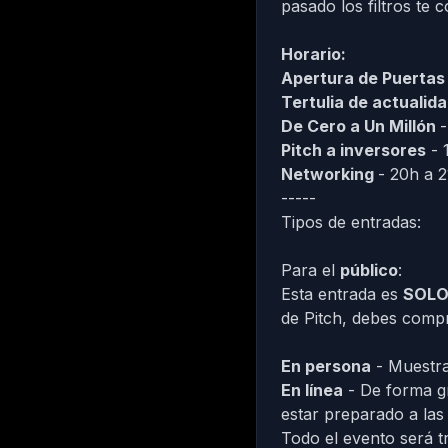
pasado los filtros te
Horario:
Apertura de Puerta
Tertulia de actualid
De Cero a Un Millón
-
Pitch a inversores
- 
Networking
- 20h a 2
-----
Tipos de entradas:
Para el
público
:
Esta entrada es
SOL
de Pitch, debes compr
En persona
- Muestra
En línea
- De forma gr
estar preparado a las
Todo el evento será tr