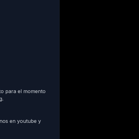
cto para el momento
g.
rnos en
youtube
y