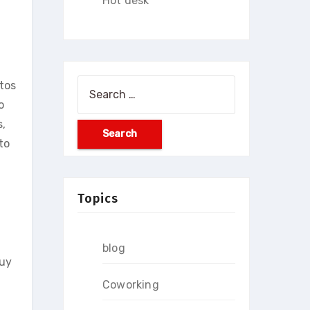
Hot desk
Search
stos
for:
o
s,
to
Topics
blog
muy
Coworking