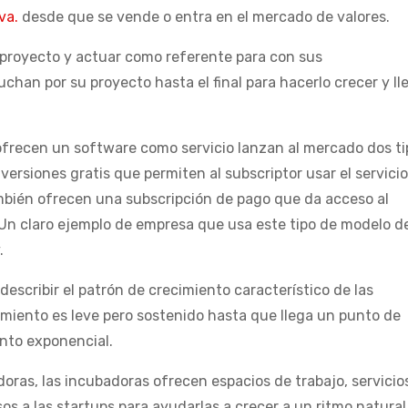
va.
desde que se vende o entra en el mercado de valores.
 proyecto y actuar como referente para con sus
chan por su proyecto hasta el final para hacerlo crecer y ll
ofrecen un software como servicio lanzan al mercado dos ti
versiones gratis que permiten al subscriptor usar el servicio
también ofrecen una subscripción de pago que da acceso al
 Un claro ejemplo de empresa que usa este tipo de modelo d
.
describir el patrón de crecimiento característico de las
cimiento es leve pero sostenido hasta que llega un punto de
ento exponencial.
oras, las incubadoras ofrecen espacios de trabajo, servicio
s a las startups para ayudarlas a crecer a un ritmo natural