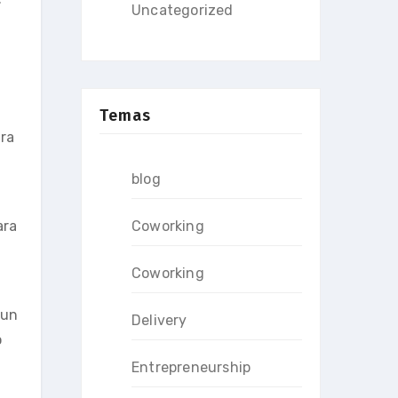
Uncategorized
Temas
ara
blog
Coworking
ara
Coworking
 un
Delivery
o
Entrepreneurship