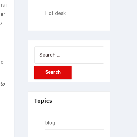
tal
Hot desk
cer
s
Search
for:
lo
to
Topics
blog