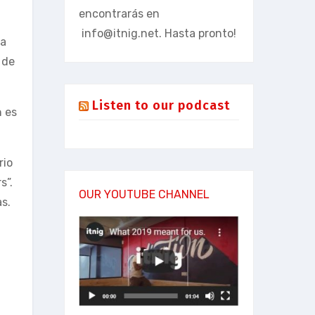
encontrarás en
info@itnig.net
. Hasta pronto!
da
 de
Listen to our podcast
n es
rio
s”.
OUR YOUTUBE CHANNEL
s.