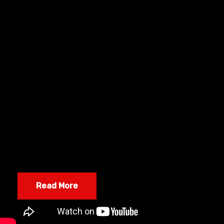
El futuro del sector de
hostelería con Eva Ballarín y
Yassir Rais
May 6, 2020
by Itnig Startup Ecosystem
0 Comments
coronavirus
,
covid19
,
Crisis
,
entrevista
,
eva ballarín
,
Hostelería
,
negocio
,
Podcast
,
syra coffee
,
yassir rais
En el episodio #135 del podcast de Itnig, Bernat
Farrero habla sobre el futuro del sector de
hostelería con Eva Ballarín y Yassir Raïs.
Read More