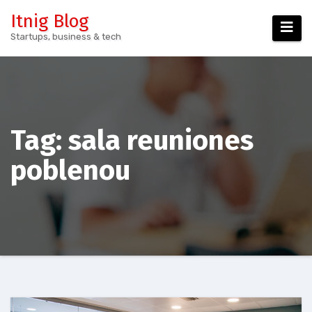
Skip
Itnig Blog
to
Startups, business & tech
content
Tag:
sala reuniones
poblenou