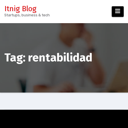
Skip
Itnig Blog
to
Startups, business & tech
content
Tag:
rentabilidad
Podcast